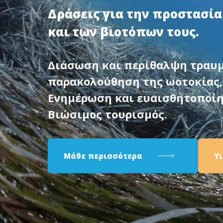
Δράσεις για την προστασί
και των βιοτόπων τους.
Διάσωση και περίθαλψη τραυ
παρακολούθηση της ωοτοκίας, 
Ενημέρωση και ευαισθητοποίη
Βιώσιμος τουρισμός.
Μάθε περισσότερα
Υ