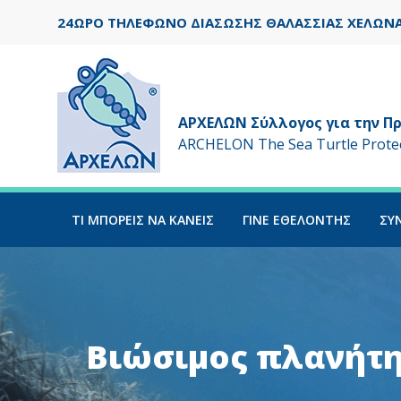
24ΩΡΟ ΤΗΛΕΦΩΝΟ ΔΙΑΣΩΣΗΣ ΘΑΛΑΣΣΙΑΣ ΧΕΛΩΝΑΣ:
ΑΡΧΕΛΩΝ Σύλλογος για την Π
ARCHELON Τhe Sea Turtle Protect
ΤΙ ΜΠΟΡΕΙΣ ΝΑ ΚΑΝΕΙΣ
ΓΙΝΕ ΕΘΕΛΟΝΤΗΣ
ΣΥ
Βιώσιμος πλανήτ